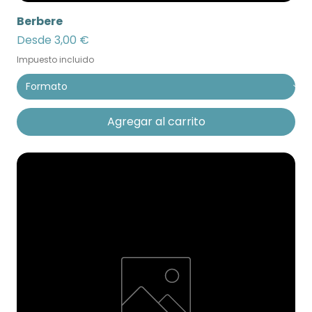
Berbere
Precio de oferta
Desde
3,00 €
Impuesto incluido
Agregar al carrito