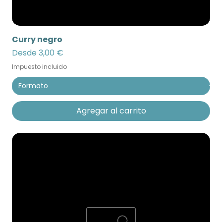
Curry negro
Precio de oferta
Desde
3,00 €
Impuesto incluido
Agregar al carrito