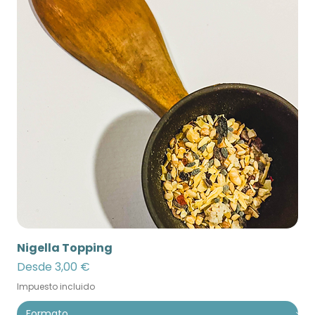
Nigella Topping
Precio de oferta
Desde
3,00 €
Impuesto incluido