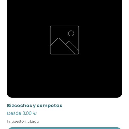
Bizcochos y compotas
Precio de oferta
Desde
3,00 €
Impuesto incluido