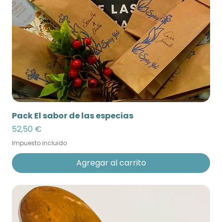
Pack El sabor de las especias
Precio
52,50 €
Impuesto incluido
Agregar al carrito