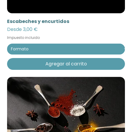
Escabeches y encurtidos
Precio de oferta
Desde
3,00 €
Impuesto incluido
Agregar al carrito