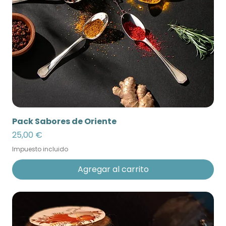
Pack Sabores de Oriente
Precio
25,00 €
Impuesto incluido
Agregar al carrito