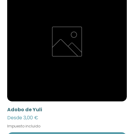
Adobo de Yuli
Precio de oferta
Desde
3,00 €
Impuesto incluido