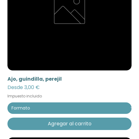
Ajo, guindilla, perejil
Precio de oferta
Desde
3,00 €
Impuesto incluido
Agregar al carrito