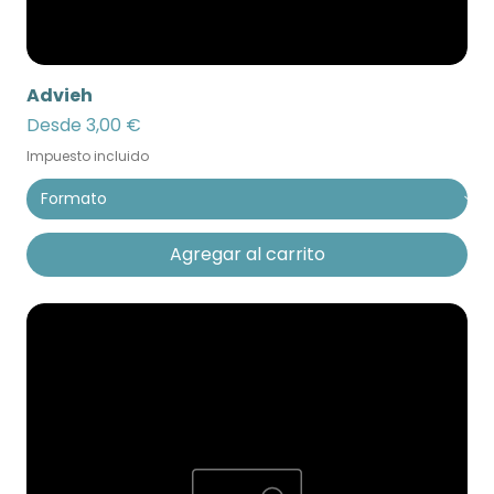
Advieh
Precio de oferta
Desde
3,00 €
Impuesto incluido
Agregar al carrito