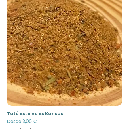
Totó esto no es Kansas
Precio de oferta
Desde
3,00 €