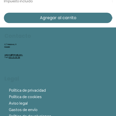
Impuesto incluido
Im
Agregar al carrito
Contacto
C/ Madera, 11
Madrid
spicyyuli@gmail.com
Tel:
633 25 30 58
Legal
Política de privacidad
Política de cookies
Aviso legal
Gastos de envío