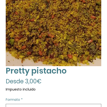
Pretty pistacho
Precio
Desde
3,00€
de
Impuesto incluido
oferta
Formato
*