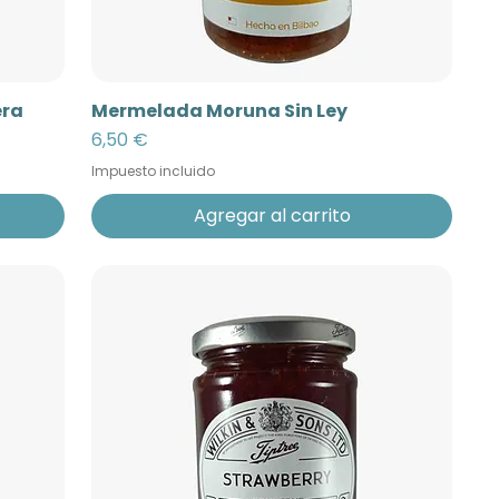
era
Mermelada Moruna Sin Ley
Precio
6,50 €
Impuesto incluido
Agregar al carrito