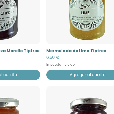
a Morello Tiptree
Mermelada de Lima Tiptree
Precio
6,50 €
Impuesto incluido
l carrito
Agregar al carrito