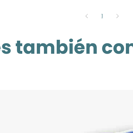
1
tes también c