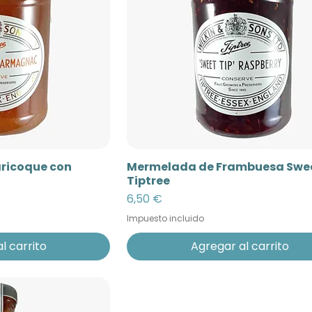
ricoque con
Mermelada de Frambuesa Swee
Tiptree
Precio
6,50 €
Impuesto incluido
l carrito
Agregar al carrito