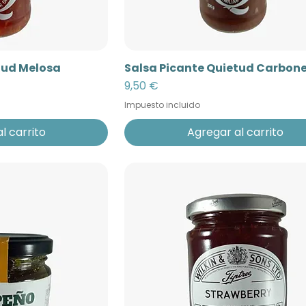
tud Melosa
Salsa Picante Quietud Carbon
Precio
9,50 €
Impuesto incluido
l carrito
Agregar al carrito