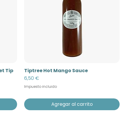
t Tip
Tiptree Hot Mango Sauce
Precio
6,50 €
Impuesto incluido
Agregar al carrito