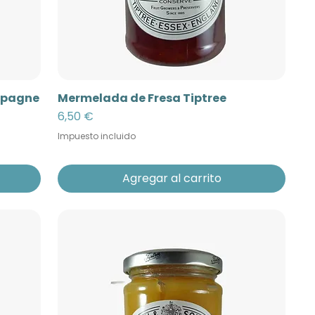
mpagne
Mermelada de Fresa Tiptree
Precio
6,50 €
Impuesto incluido
Agregar al carrito