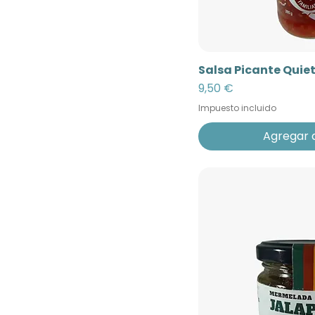
Salsa Picante Quie
Precio
9,50 €
Impuesto incluido
Agregar a