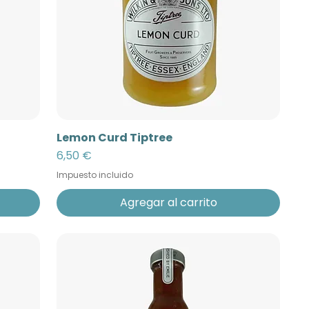
Lemon Curd Tiptree
Precio
6,50 €
Impuesto incluido
Agregar al carrito