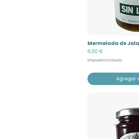
Mermelada de Jala
Precio
6,50 €
Impuesto incluido
Agregar a