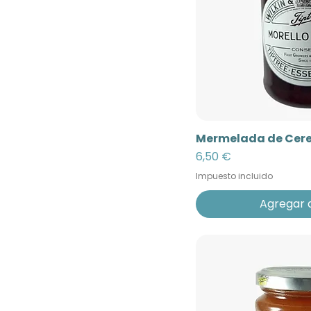
Mermelada de Cerez
Precio
6,50 €
Impuesto incluido
Agregar a