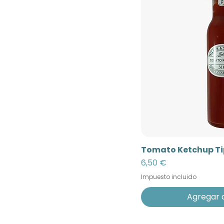
Tomato Ketchup Ti
Precio
6,50 €
Impuesto incluido
Agregar a