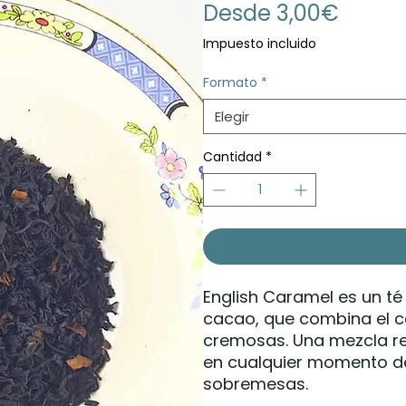
Precio
Desde
3,00€
de
Impuesto incluido
oferta
Formato
*
Elegir
Cantidad
*
English Caramel es un t
cacao, que combina el ca
cremosas. Una mezcla rec
en cualquier momento de
sobremesas.