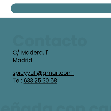
Contacto
C/ Madera, 11
Madrid
spicyyuli@gmail.com
Tel:
633 25 30 58
señada con car