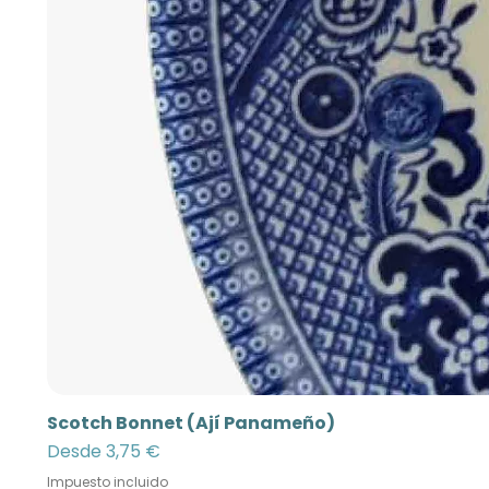
Scotch Bonnet (Ají Panameño)
Precio de oferta
Desde
3,75 €
Impuesto incluido