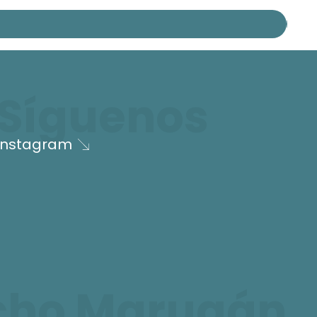
Síguenos
Instagram
cho Marugán