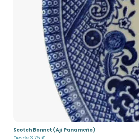
Scotch Bonnet (Ají Panameño)
Precio de oferta
Desde
3,75 €