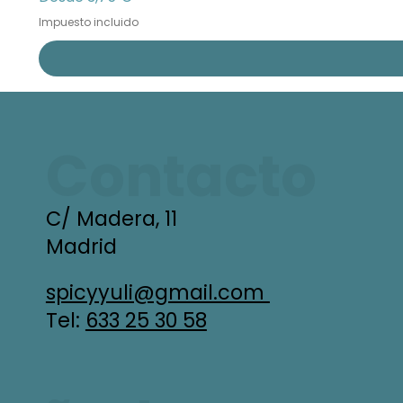
Impuesto incluido
Contacto
C/ Madera, 11
Madrid
spicyyuli@gmail.com
Tel:
633 25 30 58