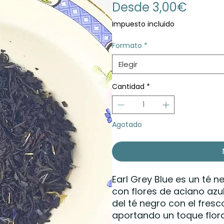
Precio
Desde
3,00€
de
Impuesto incluido
oferta
Formato
*
Elegir
Cantidad
*
Agotado
Earl Grey Blue es un té
con flores de aciano azul
del té negro con el fresco
aportando un toque floral