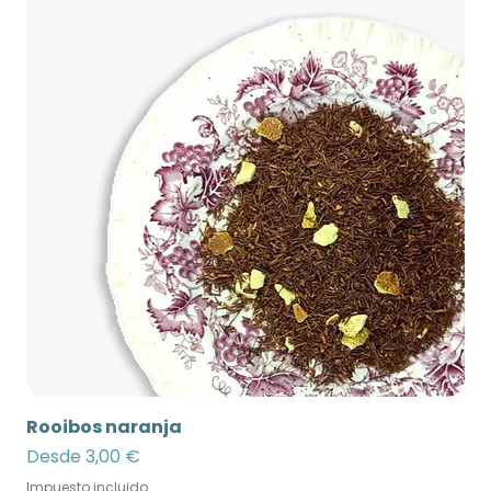
Rooibos naranja
Precio de oferta
Desde
3,00 €
Impuesto incluido