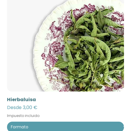
Hierbaluisa
Precio de oferta
Desde
3,00 €
Impuesto incluido