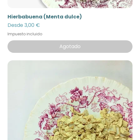
Hierbabuena (Menta dulce)
Precio de oferta
Desde
3,00 €
Impuesto incluido
Agotado