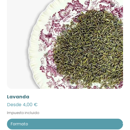
Lavanda
Precio de oferta
Desde
4,00 €
Impuesto incluido