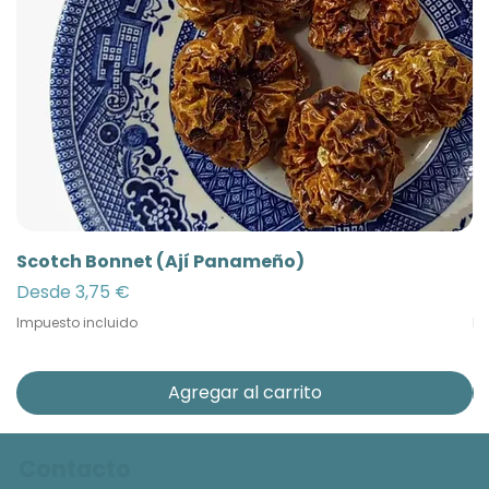
Scotch Bonnet (Ají Panameño)
Ñ
Precio de oferta
Pr
Desde
3,75 €
D
Impuesto incluido
Im
Agregar al carrito
Contacto