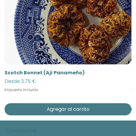
Scotch Bonnet (Ají Panameño)
Ñ
Precio de oferta
Pr
Desde
3,75 €
D
Impuesto incluido
Im
Agregar al carrito
Contacto