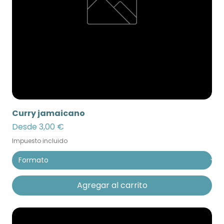
Curry jamaicano
Precio de oferta
Desde
3,00 €
Impuesto incluido
Agregar al carrito