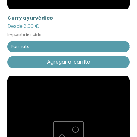
Curry ayurvédico
Precio de oferta
Desde
3,00 €
Impuesto incluido
Agregar al carrito