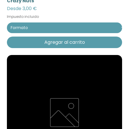
Crazy Nuts
Precio de oferta
Desde
3,00 €
Impuesto incluido
Agregar al carrito