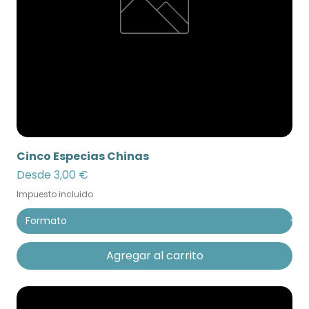
Cinco Especias Chinas
Precio de oferta
Desde
3,00 €
Impuesto incluido
Agregar al carrito