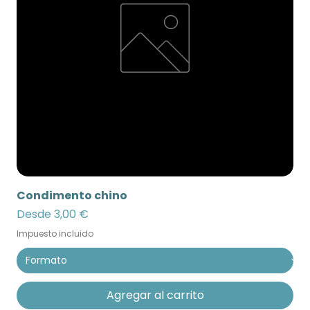
Condimento chino
Precio de oferta
Desde
3,00 €
Impuesto incluido
Agregar al carrito