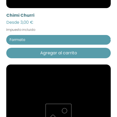
Chimi Churri
Precio de oferta
Desde
3,00 €
Impuesto incluido
Agregar al carrito