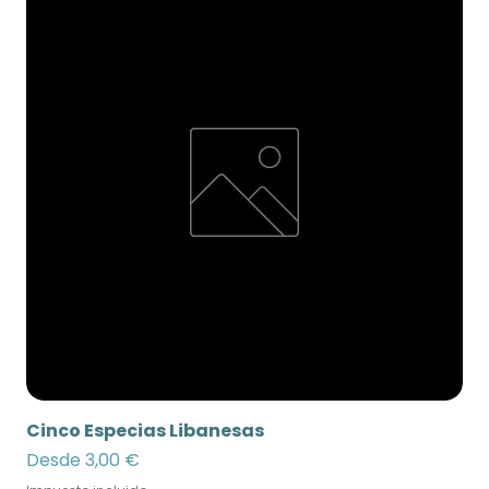
Cinco Especias Libanesas
Precio de oferta
Desde
3,00 €