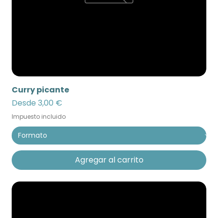
Curry picante
Precio de oferta
Desde
3,00 €
Impuesto incluido
Agregar al carrito