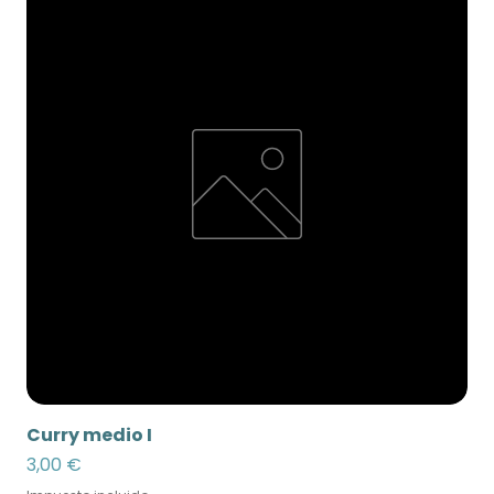
Curry medio I
Precio
3,00 €