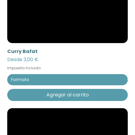
Curry Bafat
Precio de oferta
Desde
3,00 €
Impuesto incluido
Agregar al carrito