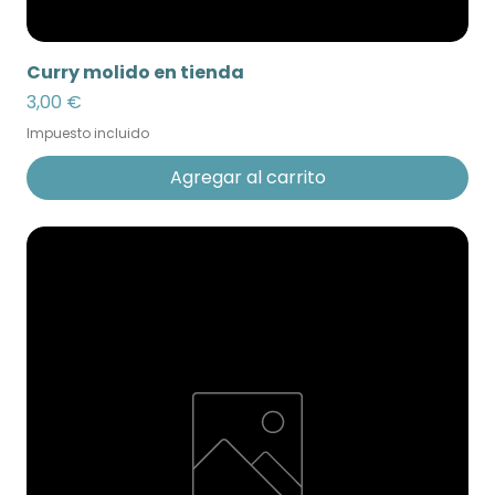
Curry molido en tienda
Precio
3,00 €
Impuesto incluido
Agregar al carrito