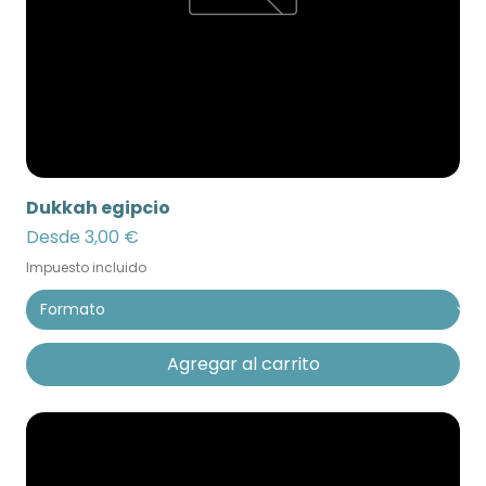
Dukkah egipcio
Precio de oferta
Desde
3,00 €
Impuesto incluido
Agregar al carrito