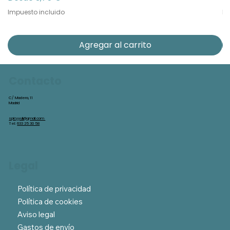
Impuesto incluido
Im
Agregar al carrito
Contacto
C/ Madera, 11
Madrid
spicyyuli@gmail.com
Tel:
633 25 30 58
Legal
Política de privacidad
Política de cookies
Aviso legal
Gastos de envío