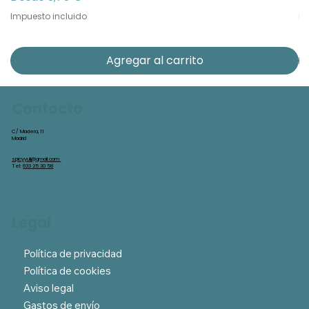
Impuesto incluido
Im
Agregar al carrito
Contacto
C/ Madera, 11
Madrid
spicyyuli@gmail.com
Tel:
633 25 30 58
Legal
Política de privacidad
Política de cookies
Aviso legal
Gastos de envío