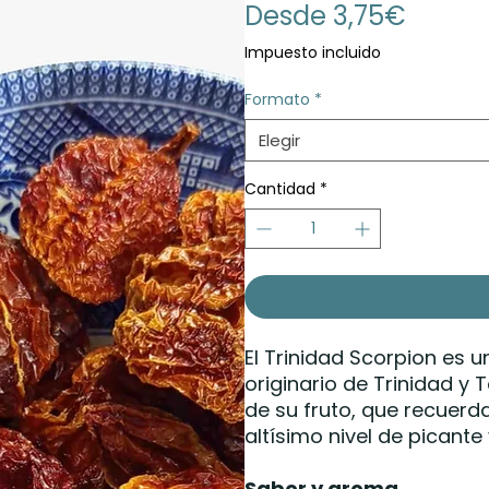
Precio
Desde
3,75€
de
Impuesto incluido
oferta
Formato
*
Elegir
Cantidad
*
El Trinidad Scorpion es 
originario de Trinidad y
de su fruto, que recuerd
altísimo nivel de picante
Sabor y aroma