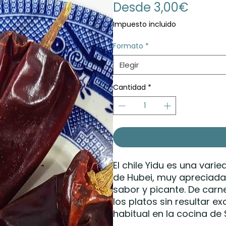
Precio
Desde
3,00€
de
Impuesto incluido
oferta
Formato
*
Elegir
Cantidad
*
El chile Yidu es una varie
de Hubei, muy apreciada 
sabor y picante. De carn
los platos sin resultar e
habitual en la cocina de