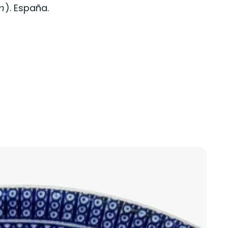
m
). España.