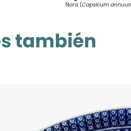
Ñora (
Capsicum annuu
es también