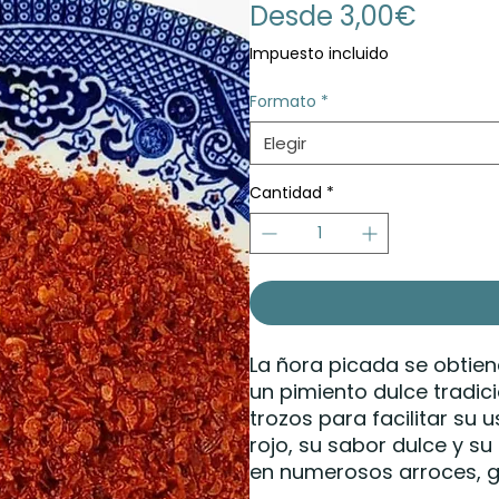
Precio
Desde
3,00€
de
Impuesto incluido
oferta
Formato
*
Elegir
Cantidad
*
La ñora picada se obtiene
un pimiento dulce tradic
trozos para facilitar su 
rojo, su sabor dulce y s
en numerosos arroces, gu