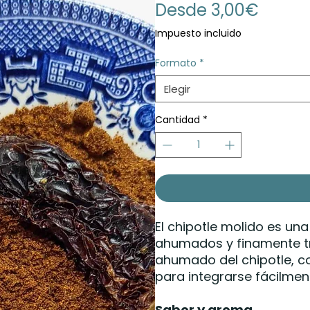
Precio
Desde
3,00€
de
Impuesto incluido
oferta
Formato
*
Elegir
Cantidad
*
El chipotle molido es u
ahumados y finamente tri
ahumado del chipotle, co
para integrarse fácilmen
Sabor y aroma