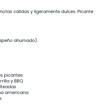
otas cálidas y ligeramente dulces. Picante
alapeño ahumado).
as picantes
rilla y BBQ
lteadas
na americana
s