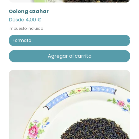
Oolong azahar
Precio de oferta
Desde
4,00 €
Impuesto incluido
Agregar al carrito