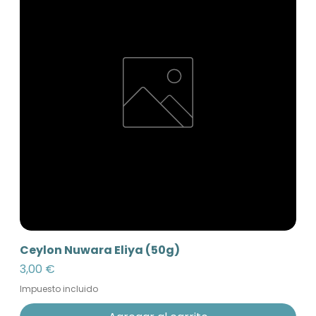
Ceylon Nuwara Eliya (50g)
Precio
3,00 €
Impuesto incluido