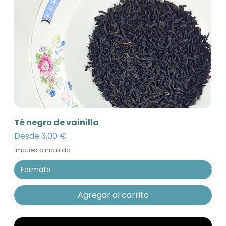
Té negro de vainilla
Precio de oferta
Desde
3,00 €
Impuesto incluido
Agregar al carrito