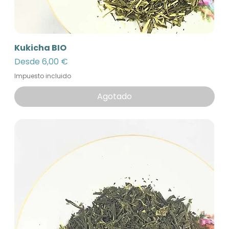
Kukicha BIO
Precio de oferta
Desde
6,00 €
Impuesto incluido
Agotado