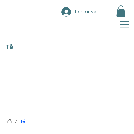
Iniciar sesión
Té
/
Té