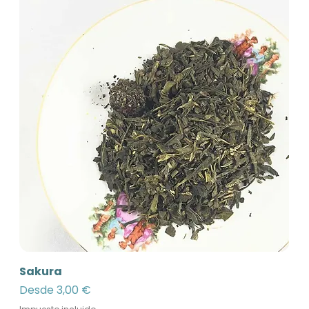
Sakura
Precio de oferta
Desde
3,00 €