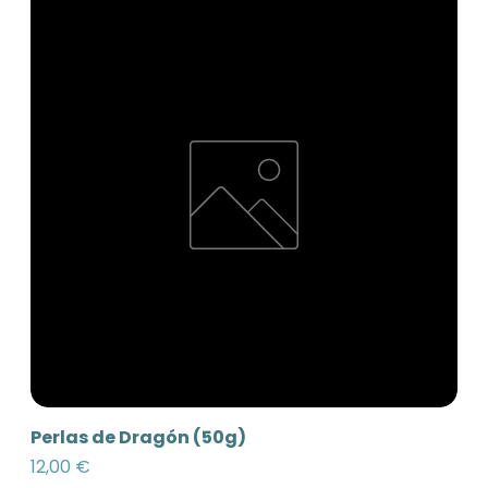
Perlas de Dragón (50g)
Precio
12,00 €