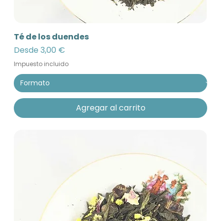
Té de los duendes
Precio de oferta
Desde
3,00 €
Impuesto incluido
Agregar al carrito