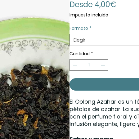
Precio
Desde
4,00€
de
Impuesto incluido
oferta
Formato
*
Elegir
Cantidad
*
El Oolong Azahar es un 
pétalos de azahar. La su
con el perfume floral y c
infusión elegante, ligera
Sabor y aroma