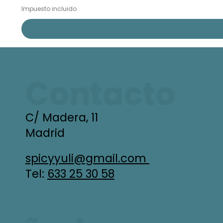
Impuesto incluido
Contacto
C/ Madera, 11
Madrid
spicyyuli@gmail.com
Tel:
633 25 30 58