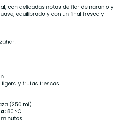
al, con delicadas notas de flor de naranjo y
Suave, equilibrado y con un final fresco y
zahar.
ón
igera y frutas frescas
aza (250 ml)
a:
80 °C
 minutos