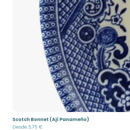
Scotch Bonnet (Ají Panameño)
Precio de oferta
Desde
3,75 €