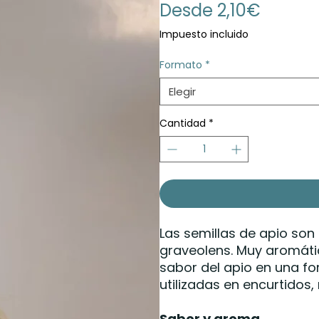
Precio
Desde
2,10€
de
Impuesto incluido
oferta
Formato
*
Elegir
Cantidad
*
Las semillas de apio son
graveolens. Muy aromáti
sabor del apio en una fo
utilizadas en encurtidos,
Sabor y aroma