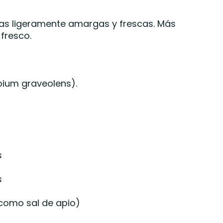
tas ligeramente amargas y frescas. Más
fresco.
pium graveolens).
s
s
como sal de apio)