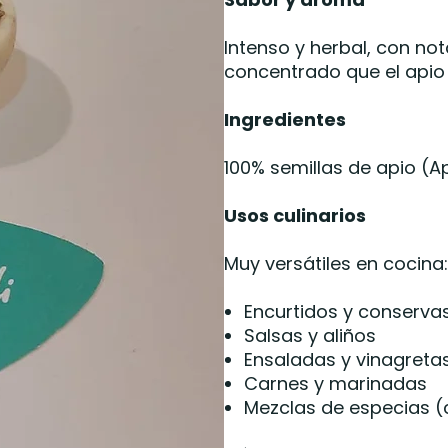
Intenso y herbal, con no
concentrado que el apio 
Ingredientes
100% semillas de apio (A
Usos culinarios
Muy versátiles en cocina:
Encurtidos y conserva
Salsas y aliños
Ensaladas y vinagreta
Carnes y marinadas
Mezclas de especias (