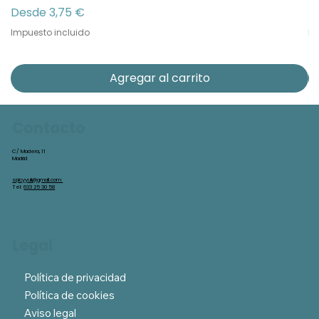
Precio de oferta
Pr
Desde
3,75 €
D
Impuesto incluido
Im
Agregar al carrito
Contacto
C/ Madera, 11
Madrid
spicyyuli@gmail.com
Tel:
633 25 30 58
Legal
Política de privacidad
Política de cookies
Aviso legal