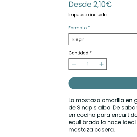
Precio
Desde
2,10€
de
Impuesto incluido
oferta
Formato
*
Elegir
Cantidad
*
La mostaza amarilla en g
de Sinapis alba. De sabo
en cocina para encurtidos
equilibrado la hace idea
mostaza casera.