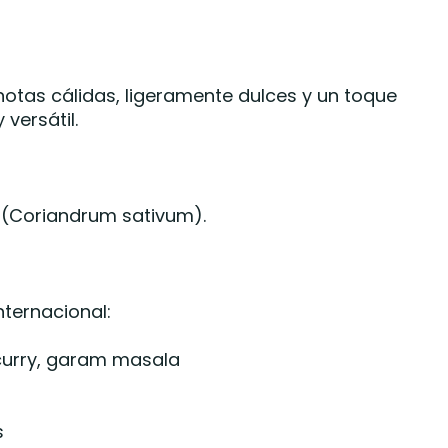
otas cálidas, ligeramente dulces y un toque
y versátil.
o (Coriandrum sativum).
nternacional:
curry, garam masala
s