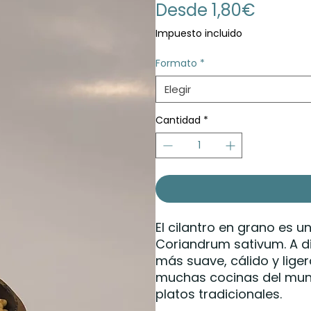
Precio
Desde
1,80€
de
Impuesto incluido
oferta
Formato
*
Elegir
Cantidad
*
El cilantro en grano es u
Coriandrum sativum. A di
más suave, cálido y liger
muchas cocinas del mun
platos tradicionales.