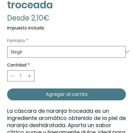
troceada
Precio
Desde
2,10€
de
Impuesto incluido
oferta
Formato
*
Cantidad
*
Agregar al carrito
La cáscara de naranja troceada es un
ingrediente aromático obtenido de la piel de
naranja deshidratada. Aporta un sabor
cítrico suave y ligeramente dulce, ideal para