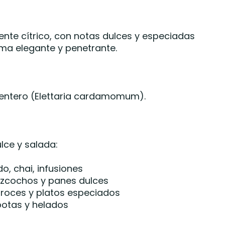
mente cítrico, con notas dulces y especiadas
ma elegante y penetrante.
ntero (Elettaria cardamomum).
lce y salada:
o, chai, infusiones
bizcochos y panes dulces
arroces y platos especiados
otas y helados