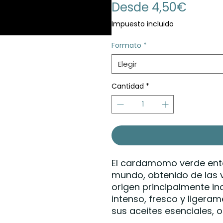
Precio
Desde
4,50€
de
Impuesto incluido
oferta
Formato
*
Elegir
Cantidad
*
El cardamomo verde ente
mundo, obtenido de las 
origen principalmente i
intenso, fresco y ligera
sus aceites esenciales, 