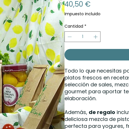
Precio
40,50 €
Impuesto incluido
Cantidad
*
Todo lo que necesitas p
platos frescos en receta
selección de sales, mez
gourmet para aportar te
elaboración.
Además,
de regalo
incl
deliciosa mezcla de pis
perfecta para yogures, f