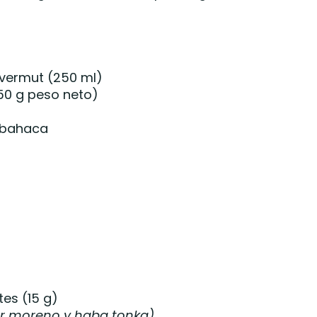
vermut (250 ml)
50 g peso neto)
albahaca
es (15 g)
ar moreno y haba tonka)