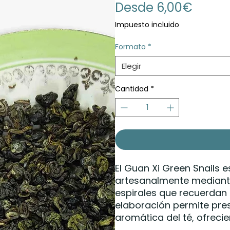
Precio
Desde
6,00€
de
Impuesto incluido
oferta
Formato
*
Elegir
Cantidad
*
El Guan Xi Green Snails e
artesanalmente mediante
espirales que recuerdan 
elaboración permite pres
aromática del té, ofrecie