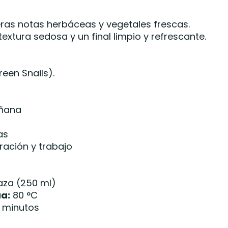
geras notas herbáceas y vegetales frescas.
extura sedosa y un final limpio y refrescante.
een Snails).
añana
as
ación y trabajo
aza (250 ml)
a:
80 °C
 minutos