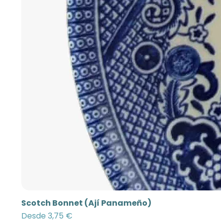
Scotch Bonnet (Ají Panameño)
Precio de oferta
Desde
3,75 €