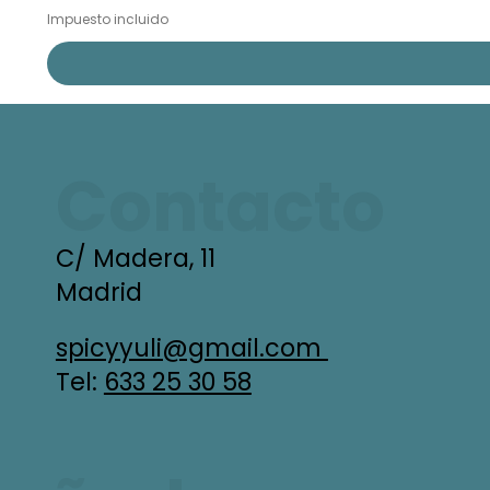
Impuesto incluido
Contacto
C/ Madera, 11
Madrid
spicyyuli@gmail.com
Tel:
633 25 30 58