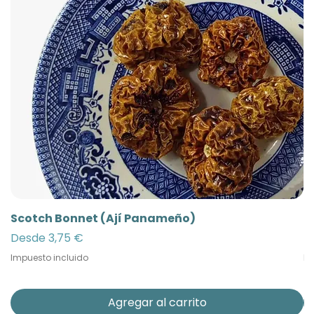
Scotch Bonnet (Ají Panameño)
Ñ
Precio de oferta
Pr
Desde
3,75 €
D
Impuesto incluido
Im
Agregar al carrito