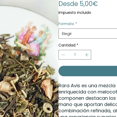
Precio
Desde
5,00€
de
Impuesto incluido
oferta
Formato
*
Elegir
Cantidad
*
Rara Avis es una mezcla 
enriquecida con melocotó
componen destacan los “
mano que aportan delicad
combinación refinada, a
una experiencia superior.