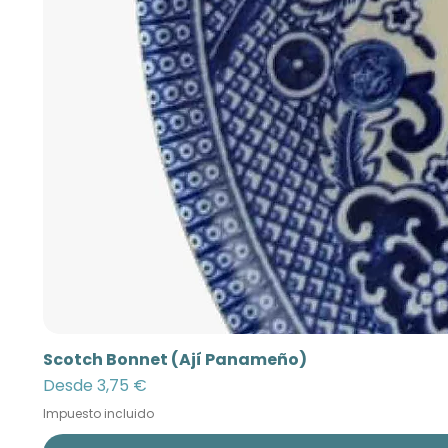
Scotch Bonnet (Ají Panameño)
Precio de oferta
Desde
3,75 €
Impuesto incluido