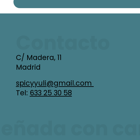
Contacto
C/ Madera, 11
Madrid
spicyyuli@gmail.com
Tel:
633 25 30 58
señada con car