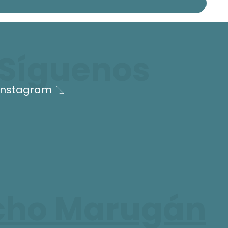
Síguenos
Instagram
cho Marugán