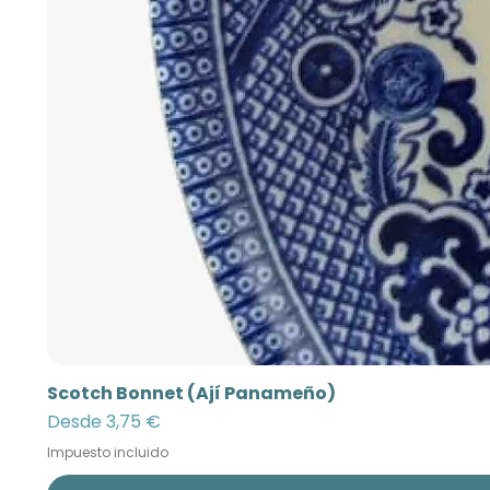
Scotch Bonnet (Ají Panameño)
Precio de oferta
Desde
3,75 €
Impuesto incluido