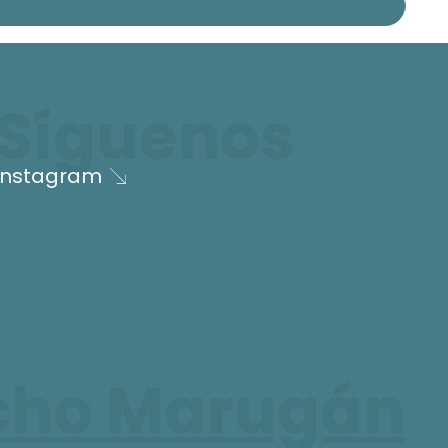
Síguenos
Instagram
cho Marugán