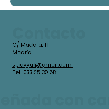
Contacto
C/ Madera, 11
Madrid
spicyyuli@gmail.com
Tel:
633 25 30 58
señada con car