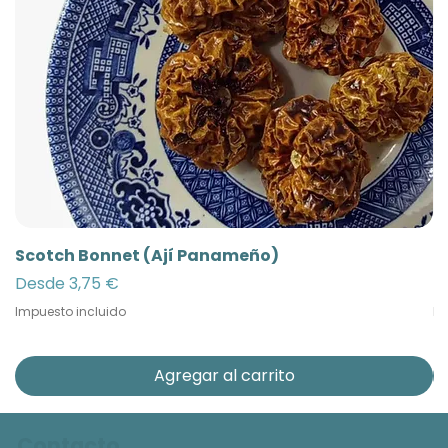
Scotch Bonnet (Ají Panameño)
Ñ
Precio de oferta
Pr
Desde
3,75 €
D
Impuesto incluido
Im
Agregar al carrito
Contacto