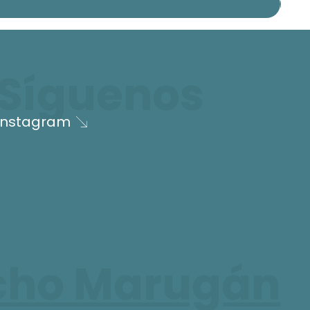
Síguenos
Instagram
cho Marugán