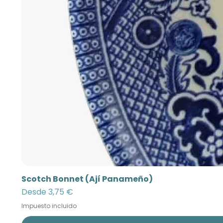
Scotch Bonnet (Ají Panameño)
Precio de oferta
Desde
3,75 €
Impuesto incluido