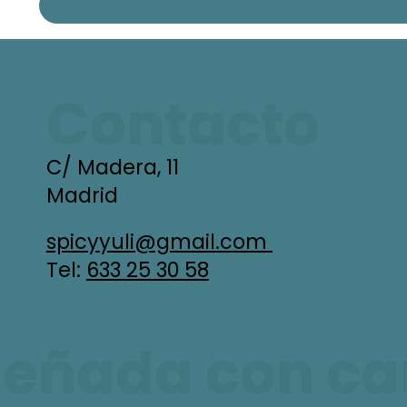
Contacto
C/ Madera, 11
Madrid
spicyyuli@gmail.com
Tel:
633 25 30 58
señada con car