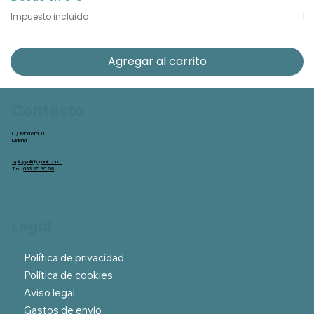
Impuesto incluido
Im
Agregar al carrito
Contacto
C/ Madera, 11
Madrid
spicyyuli@gmail.com
Tel:
633 25 30 58
Legal
Política de privacidad
Política de cookies
Aviso legal
Gastos de envío