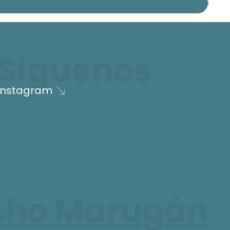
Síguenos
Instagram
cho Marugán