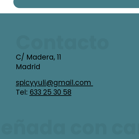
Contacto
C/ Madera, 11
Madrid
spicyyuli@gmail.com
Tel:
633 25 30 58
señada con car