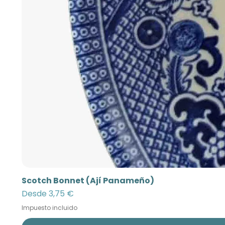
Scotch Bonnet (Ají Panameño)
Precio de oferta
Desde
3,75 €
Impuesto incluido