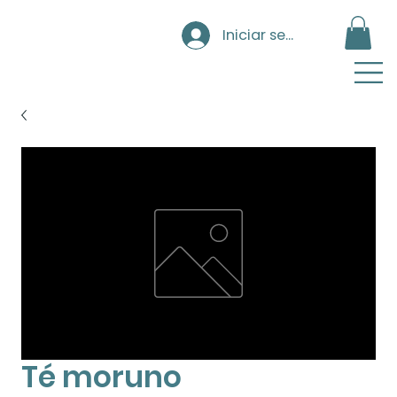
Iniciar sesión
Té moruno